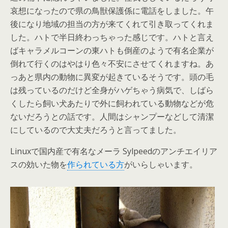
哀想になったので県の鳥獣保護係に電話をしました。午
後になり地域の担当の方が来てくれて引き取ってくれま
した。ハトで半日終わっちゃった感じです。ハトと言え
ばキャラメルコーンの東ハトも倒産のようで有名企業が
倒れて行くのはやはり色々不安にさせてくれますね。あ
っあと県内の動物に異変が起きているそうです。頭の毛
は残っているのだけど全身がハゲちゃう病気で、しばら
くしたら飼い犬あたりで外に飼われている動物などが危
ないだろうとの話です。人間はシャンプーなどして清潔
にしているので大丈夫だろうと言ってました。
Linuxで国内産で有名なメーラ Sylpeedのアンチエイリア
スの効いた物を
作られている方
がいらしゃいます。