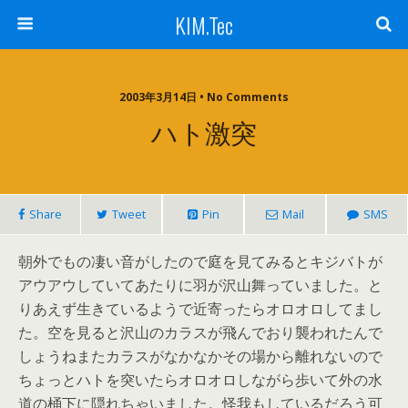
KIM.Tec
2003年3月14日 • No Comments
ハト激突
Share
Tweet
Pin
Mail
SMS
朝外でもの凄い音がしたので庭を見てみるとキジバトが
アウアウしていてあたりに羽が沢山舞っていました。と
りあえず生きているようで近寄ったらオロオロしてまし
た。空を見ると沢山のカラスが飛んでおり襲われたんで
しょうねまたカラスがなかなかその場から離れないので
ちょっとハトを突いたらオロオロしながら歩いて外の水
道の桶下に隠れちゃいました。怪我もしているだろう可