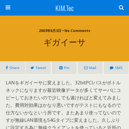
KIM.Tec
2003年6月3日 • No Comments
ギガイーサ
Share
Tweet
Pin
Mail
SMS
LANをギガイーサに変えました。32bitPCIバスがボトル
ネックになりますが最近映像データが多くてサーバにコ
ピーしておきたいので少しでも速ければと変えてみまし
た。費用対効果はかなり悪いですがテストにもなるので
仕方ないかなという所です。またあまり使ってないので
すが無線LAN環境も54Gタイプに変えました。久しぶり
に設定する為に無線クライアントを使っていると近所の