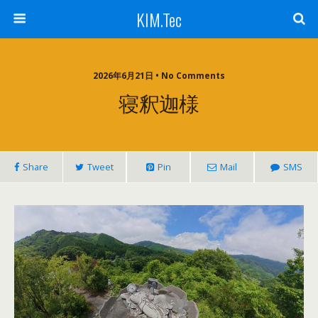
KIM.Tec
2026年6月21日 • No Comments
寝釈迦様
Share
Tweet
Pin
Mail
SMS