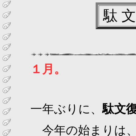
駄 
１月。
一年ぶりに、
駄文
今年の始まりは、