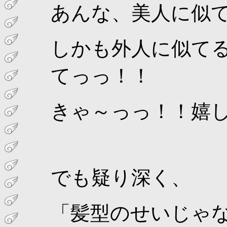
あんな、美人に似
しかも外人に似て
てっっ！！
きゃ～っっ！！嬉
でも疑り深く、
「髪型のせいじゃ